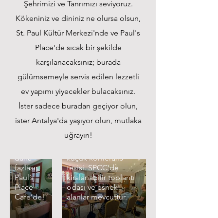
Kokusu
Şehrimizi ve Tanrımızı seviyoruz.
kadar
Kökeniniz ve dininiz ne olursa olsun,
tadı da
güzel
St. Paul Kültür Merkezi'nde ve Paul's
kahveler,
Place'de sıcak bir şekilde
damakları
şenlendiren
karşılanacaksınız; burada
çaylar,
gülümsemeyle servis edilen lezzetli
iştah
açıcı
ev yapımı yiyecekler bulacaksınız.
Toplantı ve
mezeler,
İster sadece buradan geçiyor olun,
Uluslararası
Konferans
doyurucu
Kilise
yemekler,
Odası
ister Antalya'da yaşıyor olun, mutlaka
enfes
Toplantıları
uğrayın!
tatlılar –
Antalya'nın turistik
hepsi ve
merkezinde şirin bir
İngilizce,
daha
küçük konferans
Türkçe ve
fazlası
tesisi. SPCC'de
Rusça
Kültür Merkezi
Paul’s
kiralanabilir toplantı
konuşan
Place
odası ve esnek
faaliyetleri
cemaatler
Cafe’de!
alanlar mevcuttur.
ibadet ve
Kaleiçi'ndeki
dayanışma
mekanımızda sohbet,
için