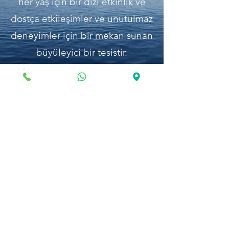
her yaş için bir dizi etkinlik ve
dostça etkileşimler ve unutulmaz
deneyimler için bir mekan sunan
büyüleyici bir tesistir.
Daha fazla bilgi edin
+90 (0) 533 716 66 81
Kılınçarslan Mahallesi, Yeni Kapı Sk. No.24,
07100 Muratpaşa/Antalya, Türkiye