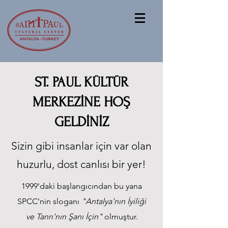
ST. PAUL KÜLTÜR
MERKEZİNE HOŞ
GELDİNİZ
Sizin gibi insanlar için var olan
huzurlu, dost canlısı bir yer!
Paul's
1999'daki başlangıcından bu yana
Place
SPCC'nin sloganı
"Antalya'nın İyiliği
Kafe
ve Tanrı'nın Şanı İçin"
olmuştur.