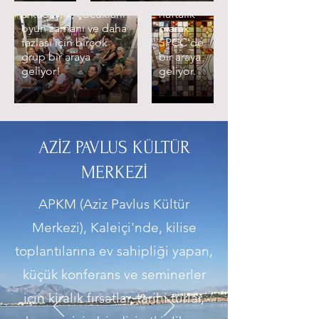
arkadaşlık, çocukların
haftalık
oyun zamanı ve daha
olarak
fazlası için birçok
SPCC'de
grup bir araya
bir araya
geliyor!
geliyor.
AZİZ PAVLUS KÜLTÜR
MERKEZİ
APKM (Aziz Pavlus Kültür
Merkezi), Kaleiçi'nde, kilise
toplantılarına ev sahipliği yapan,
küçük konferans ve seminerler
için kiralık fırsatlar, tarihi turlar,