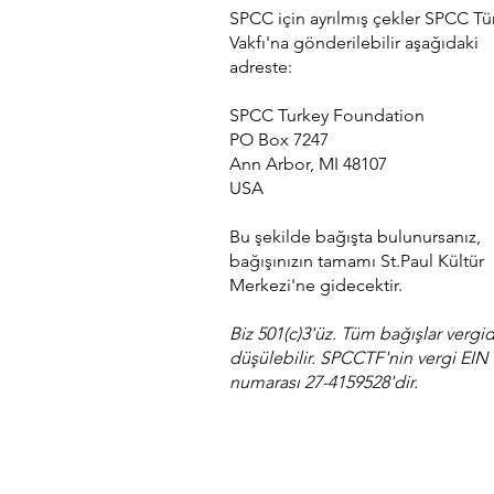
SPCC için ayrılmış çekler SPCC Tü
Vakfı'na gönderilebilir aşağıdaki
adreste:
SPCC Turkey Foundation
PO Box 7247
Ann Arbor, MI 48107
USA
Bu şekilde bağışta bulunursanız,
bağışınızın tamamı St.Paul Kültür
Merkezi'ne gidecektir.
Biz 501(c)3'üz. Tüm bağışlar vergi
düşülebilir. SPCCTF'nin vergi EIN
numarası 27-4159528'dir.