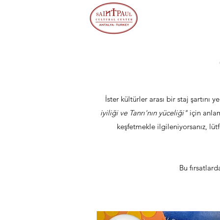
İster kültürler arası bir staj şartın
iyiliği ve Tanrı'nın yücel
iği"
için anla
keşfetmekle ilgileniyorsanız, lü
Bu fırsatlar