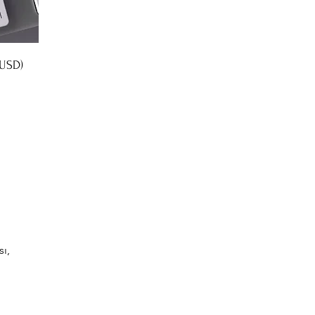
 USD)
ı,