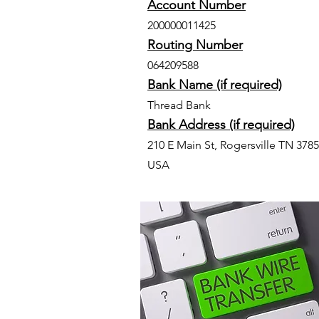
Account Number
200000011425
Routing Number
064209588
Bank Name (if required)
Thread Bank
Bank Address (if required)
210 E Main St, Rogersville TN 3785
USA