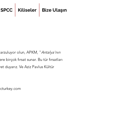
SPCC
Kiliseler
Bize Ulaşın
I
yi arzuluyor olun, APKM, "
Antalya'nın
 birçok fırsat sunar. Bu tür fırsatları
et duyarız. Ve Aziz Pavlus Kültür
ccturkey.com